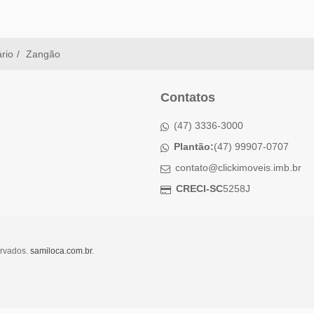
ário
Zangão
Contatos
(47) 3336-3000
Plantão:
(47) 99907-0707
contato@clickimoveis.imb.br
CRECI-SC
5258J
ervados.
samiloca.com.br
.