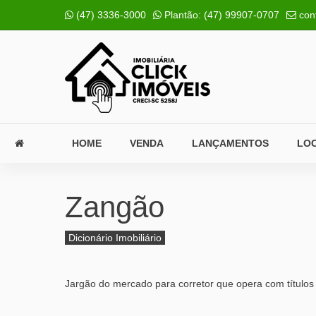
(47) 3336-3000
Plantão:
(47) 99907-0707
con
HOME
VENDA
LANÇAMENTOS
LO
Zangão
Dicionário Imobiliário
Jargão do mercado para corretor que opera com títulos