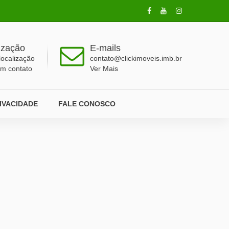
ização
E-mails
localização
contato@clickimoveis.imb.br
em contato
Ver Mais
RIVACIDADE
FALE CONOSCO