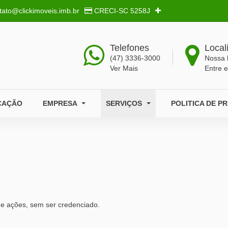
tato@clickimoveis.imb.br
CRECI-SC
5258J
Telefones
Local
(47) 3336-3000
Nossa 
Ver Mais
Entre 
CAÇÃO
EMPRESA
SERVIÇOS
POLITICA DE P
 e ações, sem ser credenciado.