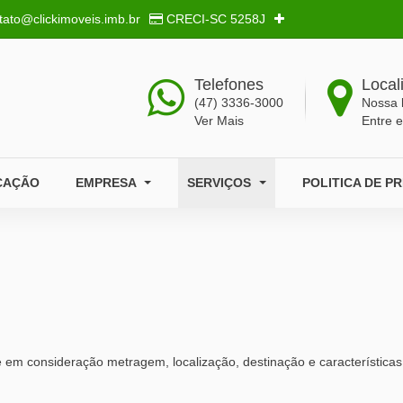
tato@clickimoveis.imb.br
CRECI-SC
5258J
Telefones
Local
(47) 3336-3000
Nossa 
Ver Mais
Entre 
CAÇÃO
EMPRESA
SERVIÇOS
POLITICA DE P
se em consideração metragem, localização, destinação e características