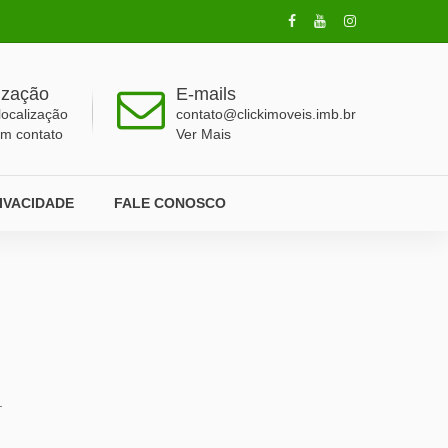
ização
E-mails
localização
contato@clickimoveis.imb.br
em contato
Ver Mais
RIVACIDADE
FALE CONOSCO
.