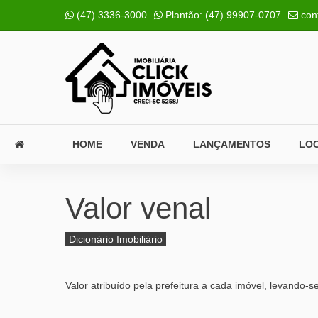
(47) 3336-3000
Plantão:
(47) 99907-0707
con
HOME
VENDA
LANÇAMENTOS
LO
Valor venal
Dicionário Imobiliário
Valor atribuído pela prefeitura a cada imóvel, levando-