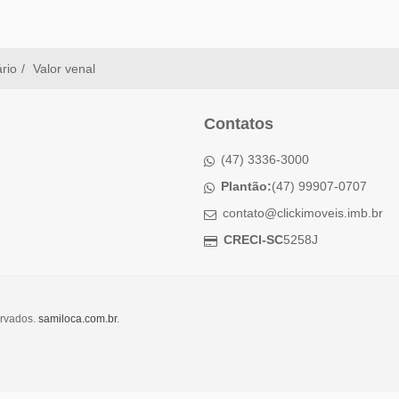
ário
Valor venal
Contatos
(47) 3336-3000
Plantão:
(47) 99907-0707
contato@clickimoveis.imb.br
CRECI-SC
5258J
ervados.
samiloca.com.br
.