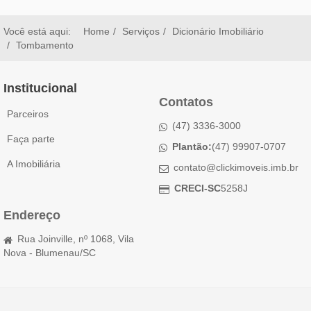
Você está aqui:
Home
Serviços
Dicionário Imobiliário
Tombamento
Institucional
Contatos
Parceiros
(47) 3336-3000
Faça parte
Plantão:
(47) 99907-0707
A Imobiliária
contato@clickimoveis.imb.br
CRECI-SC
5258J
Endereço
Rua Joinville, nº 1068, Vila
Nova - Blumenau/SC