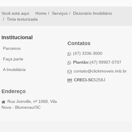
Você está aqui:
Home
Serviços
Dicionário Imobiliário
Tinta texturizada
Institucional
Contatos
Parceiros
(47) 3336-3000
Faça parte
Plantão:
(47) 99907-0707
A Imobiliária
contato@clickimoveis.imb.br
CRECI-SC
5258J
Endereço
Rua Joinville, nº 1068, Vila
Nova - Blumenau/SC