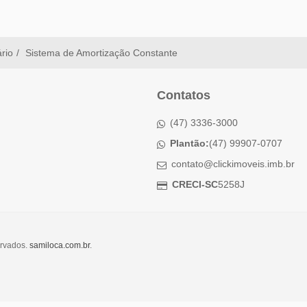
ário
Sistema de Amortização Constante
Contatos
(47) 3336-3000
Plantão:
(47) 99907-0707
contato@clickimoveis.imb.br
CRECI-SC
5258J
ervados.
samiloca.com.br
.