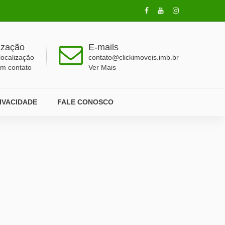
ização
E-mails
localização
contato@clickimoveis.imb.br
em contato
Ver Mais
RIVACIDADE
FALE CONOSCO