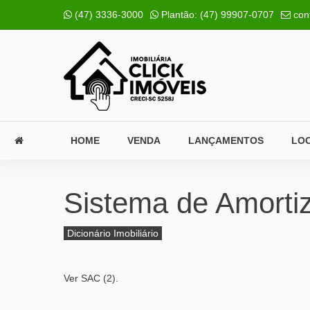
(47) 3336-3000
Plantão:
(47) 99907-0707
con
HOME
VENDA
LANÇAMENTOS
LO
Sistema de Amorti
Dicionário Imobiliário
Ver SAC (2).