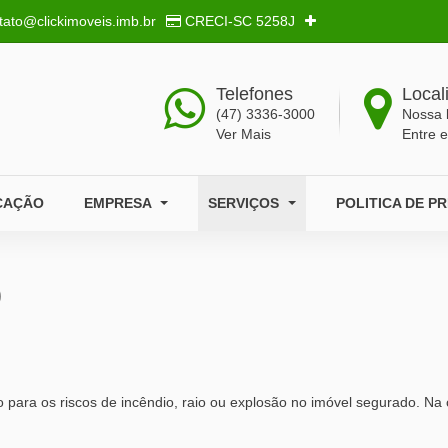
tato@clickimoveis.imb.br
CRECI-SC
5258J
Telefones
Local
(47) 3336-3000
Nossa 
Ver Mais
Entre 
CAÇÃO
EMPRESA
SERVIÇOS
POLITICA DE P
o
 para os riscos de incêndio, raio ou explosão no imóvel segurado. Na