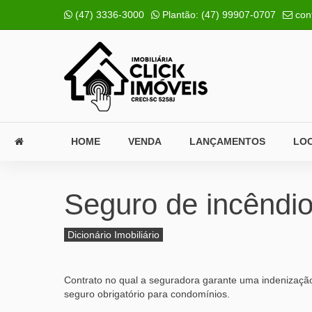
(47) 3336-3000
Plantão:
(47) 99907-0707
con
HOME
VENDA
LANÇAMENTOS
LO
Seguro de incêndi
Dicionário Imobiliário
Contrato no qual a seguradora garante uma indenização
seguro obrigatório para condomínios.