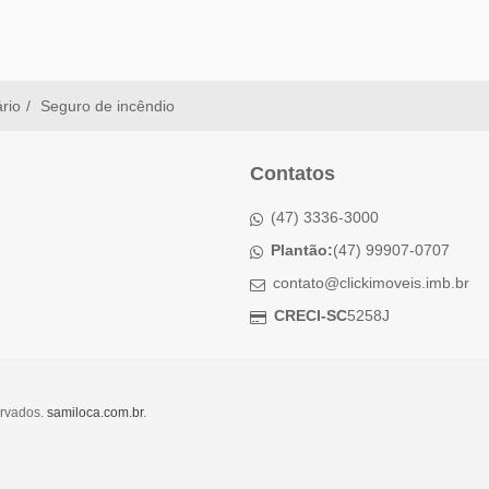
ário
Seguro de incêndio
Contatos
(47) 3336-3000
Plantão:
(47) 99907-0707
contato@clickimoveis.imb.br
CRECI-SC
5258J
ervados.
samiloca.com.br
.