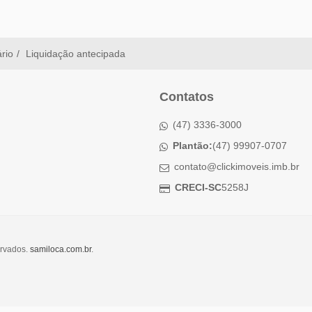
ário
Liquidação antecipada
Contatos
(47) 3336-3000
Plantão:
(47) 99907-0707
contato@clickimoveis.imb.br
CRECI-SC
5258J
ervados.
samiloca.com.br
.