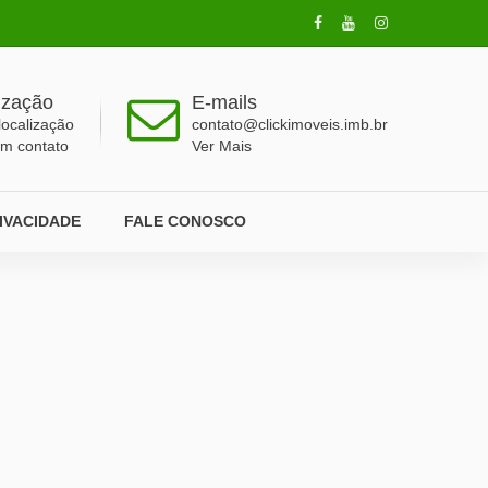
ização
E-mails
localização
contato@clickimoveis.imb.br
em contato
Ver Mais
RIVACIDADE
FALE CONOSCO