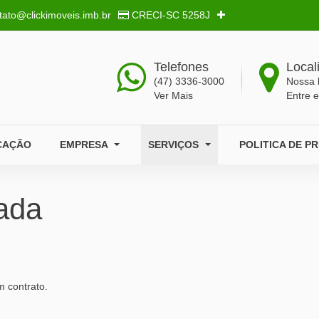
tato@clickimoveis.imb.br
CRECI-SC
5258J
Telefones
Local
(47) 3336-3000
Nossa 
Ver Mais
Entre 
CAÇÃO
EMPRESA
SERVIÇOS
POLITICA DE P
ada
m contrato.