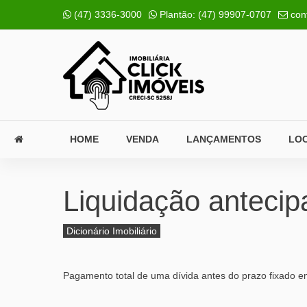
(47) 3336-3000
Plantão:
(47) 99907-0707
con
HOME
VENDA
LANÇAMENTOS
LO
Liquidação antecip
Dicionário Imobiliário
Pagamento total de uma dívida antes do prazo fixado e