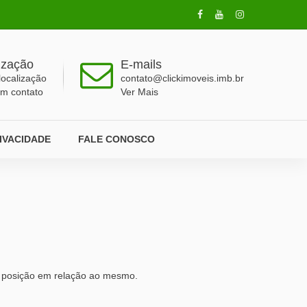
ização
E-mails
localização
contato@clickimoveis.imb.br
em contato
Ver Mais
RIVACIDADE
FALE CONOSCO
ua posição em relação ao mesmo.