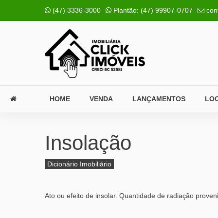
(47) 3336-3000
Plantão:
(47) 99907-0707
con
HOME
VENDA
LANÇAMENTOS
LO
Insolação
Dicionário Imobiliário
Ato ou efeito de insolar. Quantidade de radiação prove