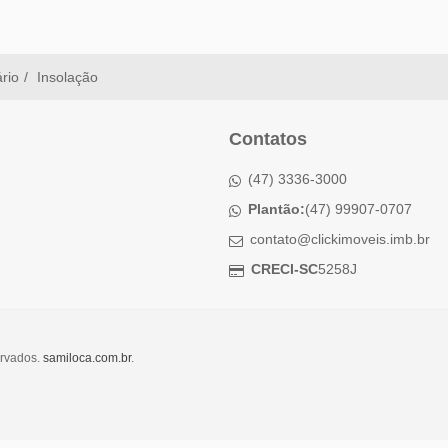
ário
Insolação
Contatos
(47) 3336-3000
Plantão:
(47) 99907-0707
contato@clickimoveis.imb.br
CRECI-SC
5258J
ervados.
samiloca.com.br
.