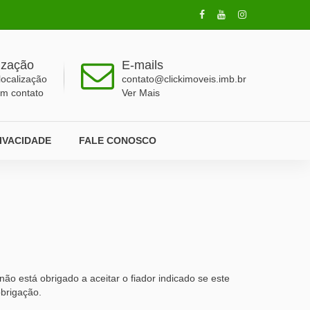
ização
E-mails
localização
contato@clickimoveis.imb.br
em contato
Ver Mais
RIVACIDADE
FALE CONOSCO
 está obrigado a aceitar o fiador indicado se este
obrigação.