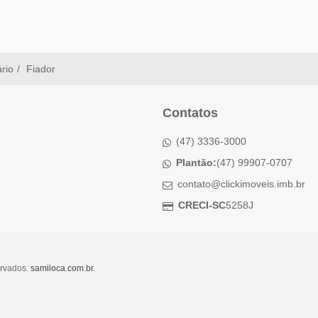
ário
Fiador
Contatos
(47) 3336-3000
Plantão:
(47) 99907-0707
contato@clickimoveis.imb.br
CRECI-SC
5258J
ervados.
samiloca.com.br
.