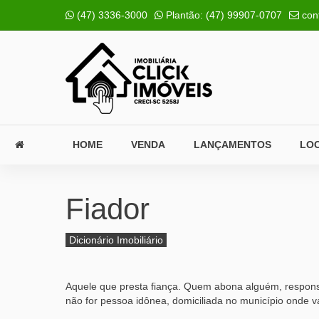
(47) 3336-3000
Plantão:
(47) 99907-0707
con
HOME
VENDA
LANÇAMENTOS
LO
Fiador
Dicionário Imobiliário
Aquele que presta fiança. Quem abona alguém, responsa
não for pessoa idônea, domiciliada no município onde 