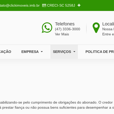
tato@clickimoveis.imb.br
CRECI-SC
5258J
Telefones
Local
(47) 3336-3000
Nossa 
Ver Mais
Entre 
CAÇÃO
EMPRESA
SERVIÇOS
POLITICA DE P
bilizando-se pelo cumprimento de obrigações do abonado. O credor não
vá prestar fiança ou não possua bens suficientes para desempenhar a 