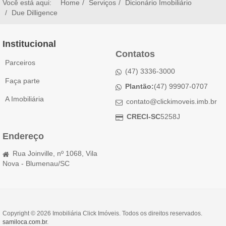
Você está aqui:
Home
Serviços
Dicionário Imobiliário
Due Dilligence
Institucional
Contatos
Parceiros
(47) 3336-3000
Faça parte
Plantão:
(47) 99907-0707
A Imobiliária
contato@clickimoveis.imb.br
CRECI-SC
5258J
Endereço
Rua Joinville, nº 1068, Vila
Nova - Blumenau/SC
Copyright © 2026 Imobiliária Click Imóveis. Todos os direitos reservados.
samiloca.com.br
.