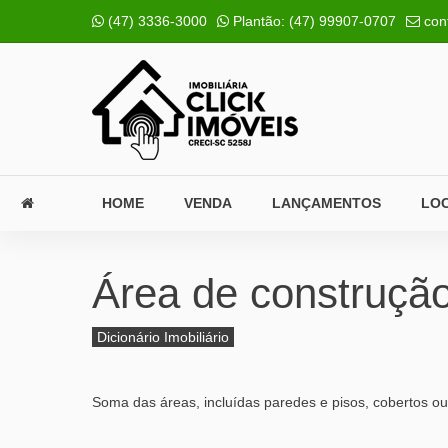
(47) 3336-3000
Plantão:
(47) 99907-0707
con
HOME
VENDA
LANÇAMENTOS
LO
Área de construçã
Dicionário Imobiliário
Soma das áreas, incluídas paredes e pisos, cobertos o