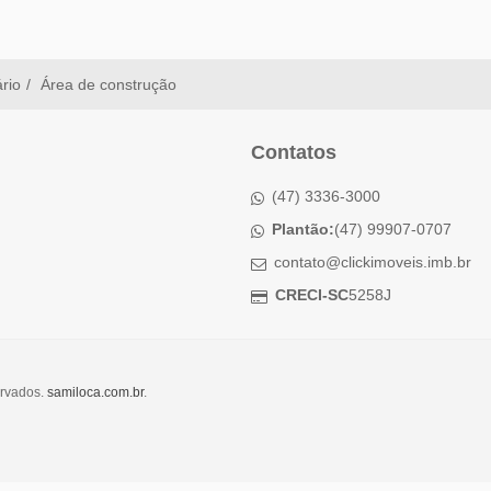
ário
Área de construção
Contatos
(47) 3336-3000
Plantão:
(47) 99907-0707
contato@clickimoveis.imb.br
CRECI-SC
5258J
ervados.
samiloca.com.br
.