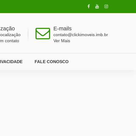
ização
E-mails
localização
contato@clickimoveis.imb.br
em contato
Ver Mais
RIVACIDADE
FALE CONOSCO