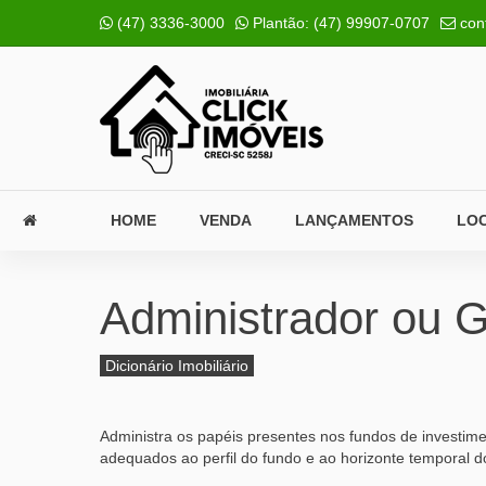
(47) 3336-3000
Plantão:
(47) 99907-0707
con
HOME
VENDA
LANÇAMENTOS
LO
Administrador ou G
Dicionário Imobiliário
Administra os papéis presentes nos fundos de investime
adequados ao perfil do fundo e ao horizonte temporal do