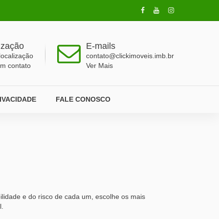
ização
E-mails
localização
contato@clickimoveis.imb.br
em contato
Ver Mais
RIVACIDADE
FALE CONOSCO
ilidade e do risco de cada um, escolhe os mais
l.