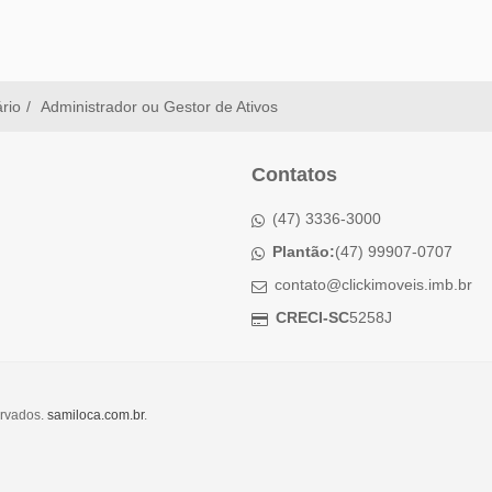
ário
Administrador ou Gestor de Ativos
Contatos
(47) 3336-3000
Plantão:
(47) 99907-0707
contato@clickimoveis.imb.br
CRECI-SC
5258J
ervados.
samiloca.com.br
.