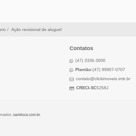
ário
Ação revisional de aluguel
Contatos
(47) 3336-3000
Plantão:
(47) 99907-0707
contato@clickimoveis.imb.br
CRECI-SC
5258J
ervados.
samiloca.com.br
.