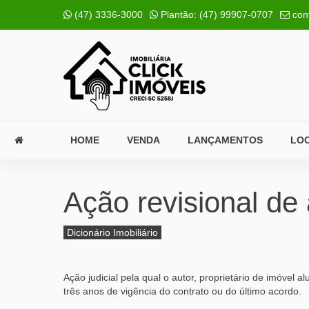
(47) 3336-3000
Plantão:
(47) 99907-0707
con
HOME
VENDA
LANÇAMENTOS
LO
Ação revisional de 
Dicionário Imobiliário
Ação judicial pela qual o autor, proprietário de imóvel
três anos de vigência do contrato ou do último acordo.