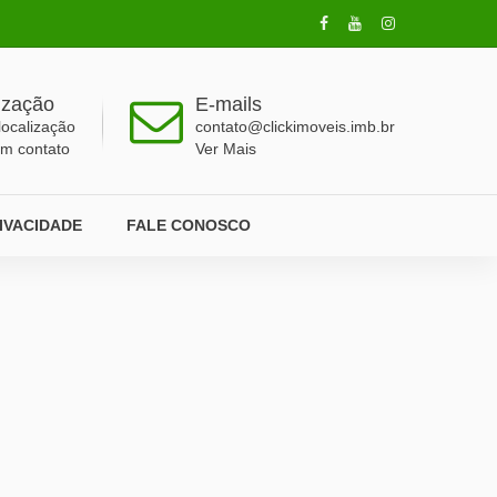
ização
E-mails
localização
contato@clickimoveis.imb.br
em contato
Ver Mais
RIVACIDADE
FALE CONOSCO