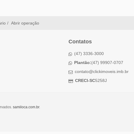
ário
Abrir operação
Contatos
(47) 3336-3000
Plantão:
(47) 99907-0707
contato@clickimoveis.imb.br
CRECI-SC
5258J
ervados.
samiloca.com.br
.