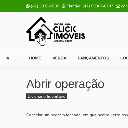
(47) 3336-3000
Plantão:
(47) 99907-0707
con
HOME
VENDA
LANÇAMENTOS
LO
Abrir operação
Dicionário Imobiliário
Cancelar um negócio fechado, em que ocorreu erro rec