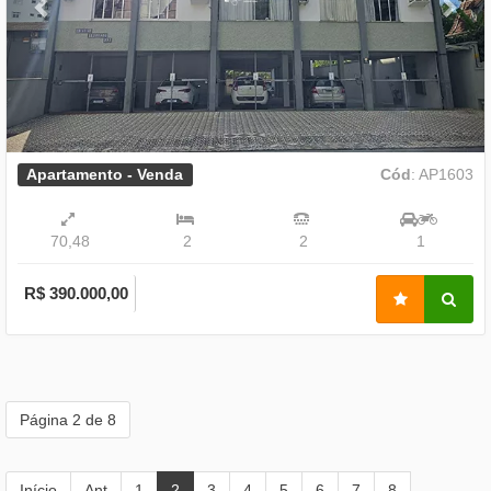
Apartamento - Venda
Cód
: AP1603
70,48
2
2
1
R$ 390.000,00
Página 2 de 8
Início
Ant
1
2
3
4
5
6
7
8