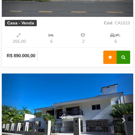
Casa - Venda
Cód
: CA1610
265,00
6
2
6
R$ 890.000,00
Previous
Nex