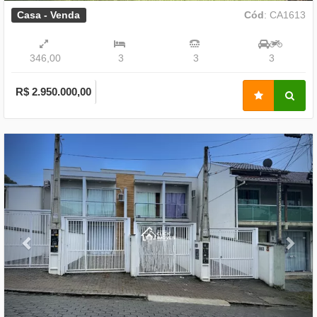
Casa - Venda
Cód
: CA1613
346,00
3
3
3
R$ 2.950.000,00
Previous
Nex