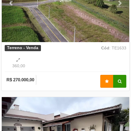
Terreno - Venda
Cód
: TE1633
360,00
R$ 270.000,00
Previous
Nex