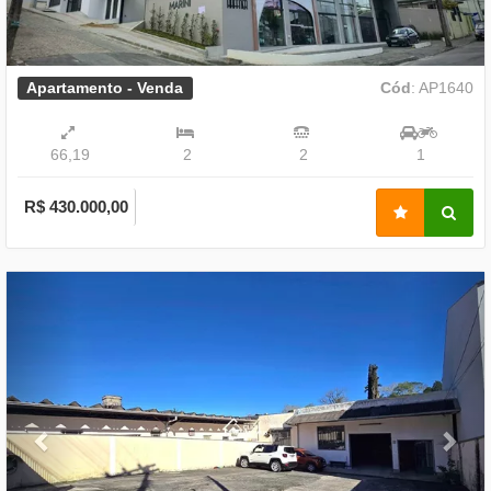
Apartamento - Venda
Cód
: AP1640
66,19
2
2
1
R$ 430.000,00
Previous
Nex