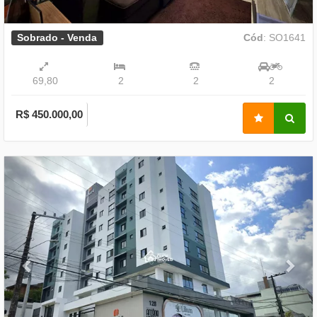
Sobrado - Venda
Cód
: SO1641
69,80
2
2
2
R$ 450.000,00
Previous
Nex