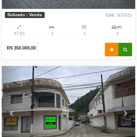
Sobrado - Venda
Cód
: SO1611
67,81
2
1
2
R$ 350.000,00
Previous
Nex