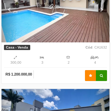
Casa - Venda
Cód
: CA1632
300,00
3
2
4
R$ 1.200.000,00
Previous
Nex