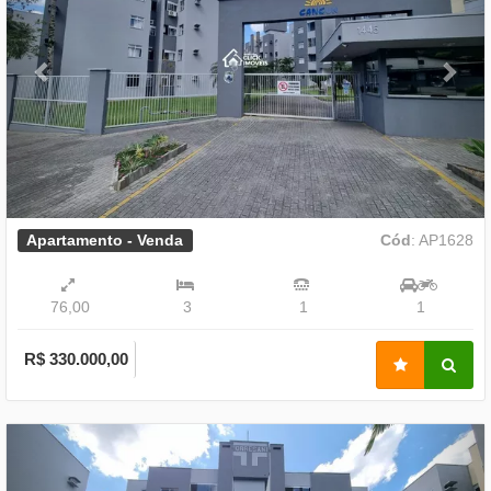
Apartamento - Venda
Cód
: AP1628
76,00
3
1
1
R$ 330.000,00
Previous
Nex