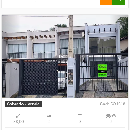
Previous
Nex
Sobrado - Venda
Cód
: SO1618
88,00
2
3
2