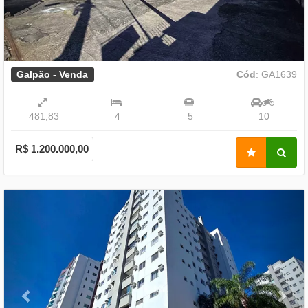
Galpão - Venda
Cód
: GA1639
481,83
4
5
10
R$ 1.200.000,00
Previous
Nex