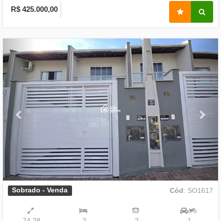
R$ 425.000,00
Previous
Nex
Sobrado - Venda
Cód
: SO1617
74,28
2
2
1