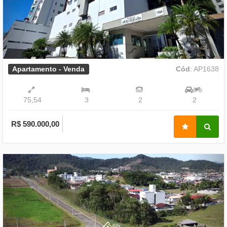
Apartamento - Venda
Cód
: AP1638
75,54
3
2
2
R$ 590.000,00
Previous
Nex