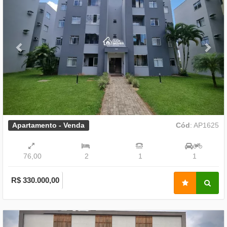
Apartamento - Venda
Cód
: AP1625
76,00
2
1
1
R$ 330.000,00
Previous
Nex