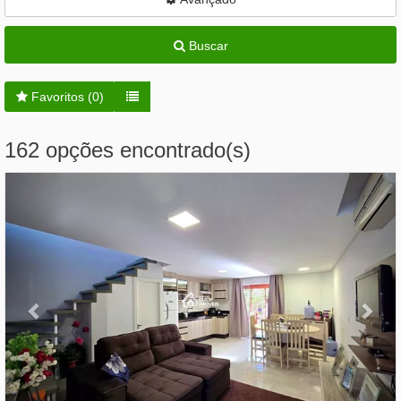
Buscar
Favoritos (
0
)
162 opções encontrado(s)
Previous
Nex