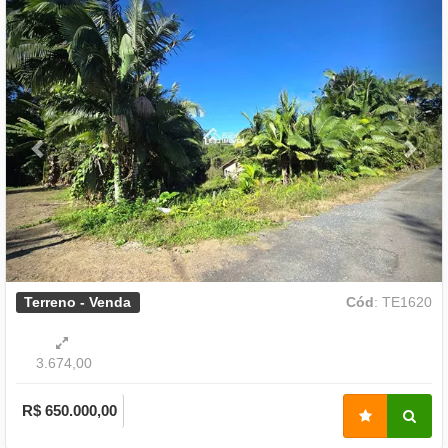
Previous
Nex
Terreno - Venda
Cód
: TE1620
3.674,00
R$ 650.000,00