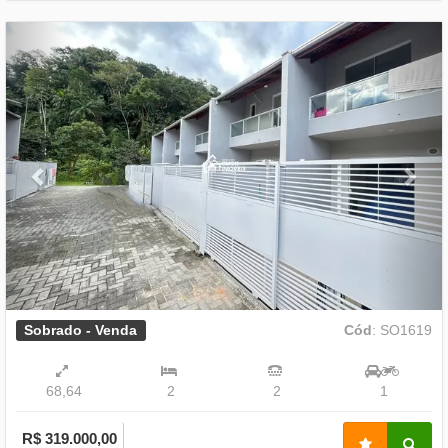
Previous
Nex
Sobrado - Venda
Cód
: SO1619
68,64
2
2
1
R$ 319.000,00