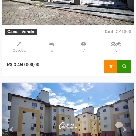
Casa - Venda
Cód
: CA1606
836,00
6
7
6
R$ 3.450.000,00
Previous
Nex