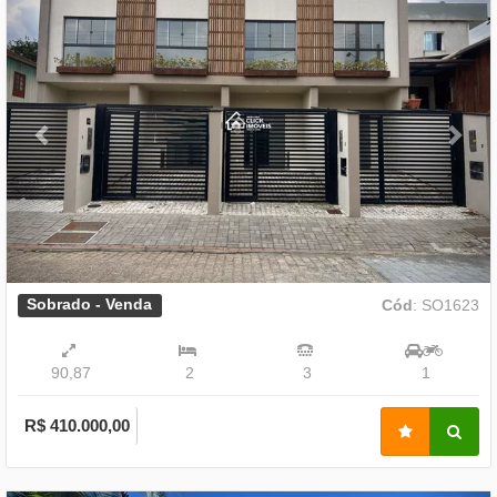
Sobrado - Venda
Cód
: SO1623
90,87
2
3
1
R$ 410.000,00