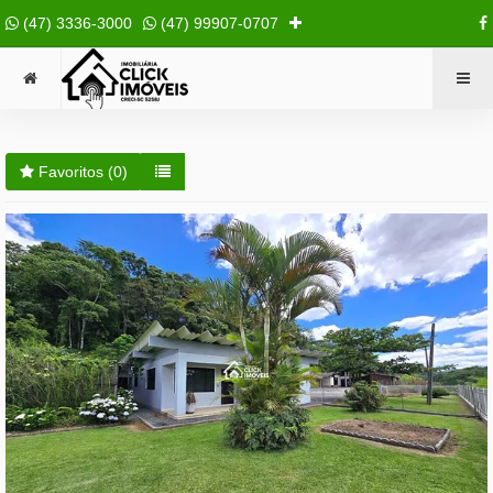
(47) 3336-3000
(47) 99907-0707
Favoritos (
0
)