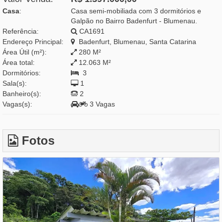
Casa
:
Casa semi-mobiliada com 3 dormitórios e
Galpão no Bairro Badenfurt - Blumenau.
Referência:
CA1691
Endereço Principal:
Badenfurt, Blumenau, Santa Catarina
Área Útil (m²):
280 M²
Área total:
12.063 M²
Dormitórios:
3
Sala(s):
1
Banheiro(s):
2
Vagas(s):
3 Vagas
Fotos