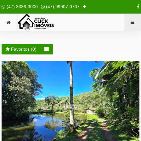
(47) 3336-3000
(47) 99907-0707
Favoritos (
0
)