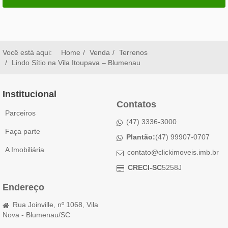
Você está aqui:
Home
Venda
Terrenos
Lindo Sítio na Vila Itoupava – Blumenau
Institucional
Contatos
Parceiros
(47) 3336-3000
Faça parte
Plantão:
(47) 99907-0707
A Imobiliária
contato@clickimoveis.imb.br
CRECI-SC
5258J
Endereço
Rua Joinville, nº 1068, Vila
Nova - Blumenau/SC