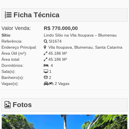
Ficha Técnica
Valor Venda:
R$ 770.000,00
Sítio
:
Lindo Sítio na Vila Itoupava – Blumenau
Referência:
SI1674
Endereço Principal:
Vila Itoupava, Blumenau, Santa Catarina
Área Útil (m²):
45.186 M²
Área total:
45.186 M²
Dormitórios:
4
Sala(s):
1
Banheiro(s):
2
Vagas(s):
2 Vagas
Fotos