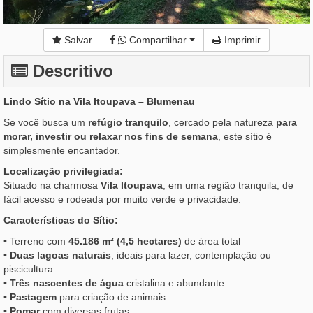
Salvar
Compartilhar
Imprimir
Descritivo
Lindo Sítio na Vila Itoupava – Blumenau
Se você busca um
refúgio tranquilo
, cercado pela natureza
para
morar, investir ou relaxar nos fins de semana
, este sítio é
simplesmente encantador.
Localização privilegiada:
Situado na charmosa
Vila Itoupava
, em uma região tranquila, de
fácil acesso e rodeada por muito verde e privacidade.
Características do Sítio:
• Terreno com
45.186 m² (4,5 hectares)
de área total
•
Duas lagoas naturais
, ideais para lazer, contemplação ou
piscicultura
•
Três nascentes de água
cristalina e abundante
•
Pastagem
para criação de animais
•
Pomar
com diversas frutas