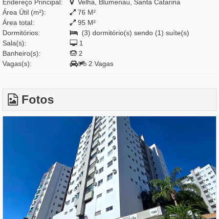
Endereço Principal:
Velha, Blumenau, Santa Catarina
Área Útil (m²):
76 M²
Área total:
95 M²
Dormitórios:
(3) dormitório(s) sendo (1) suíte(s)
Sala(s):
1
Banheiro(s):
2
Vagas(s):
2 Vagas
Fotos