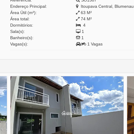
Referência:
SO1587
Endereço Principal:
Itoupava Central, Blumenau,
Área Útil (m²):
63 M²
Área total:
74 M²
Dormitórios:
4
Sala(s):
1
Banheiro(s):
1
Vagas(s):
1 Vagas