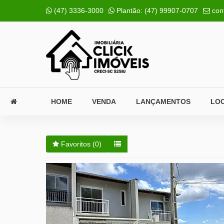
(47) 3336-3000
Plantão:
(47) 99907-0707
con
HOME
VENDA
LANÇAMENTOS
LO
Favoritos (
0
)