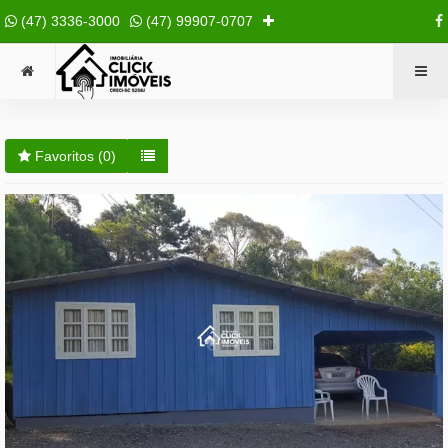
(47) 3336-3000
(47) 99907-0707
Favoritos (
0
)