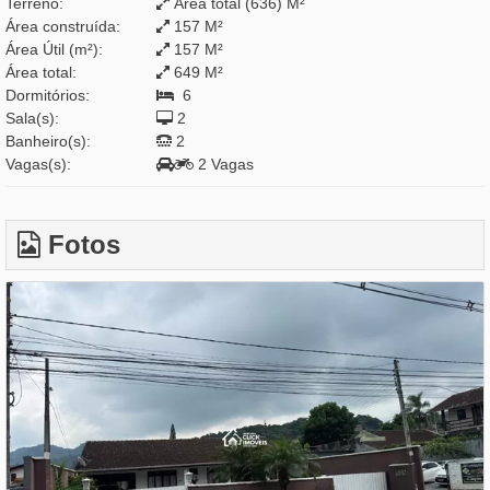
Terreno:
Área total (636) M²
Área construída:
157 M²
Área Útil (m²):
157 M²
Área total:
649 M²
Dormitórios:
6
Sala(s):
2
Banheiro(s):
2
Vagas(s):
2 Vagas
Fotos