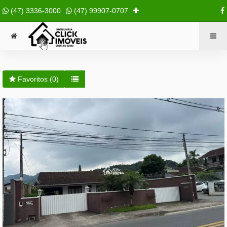
(47) 3336-3000
(47) 99907-0707
Favoritos (
0
)