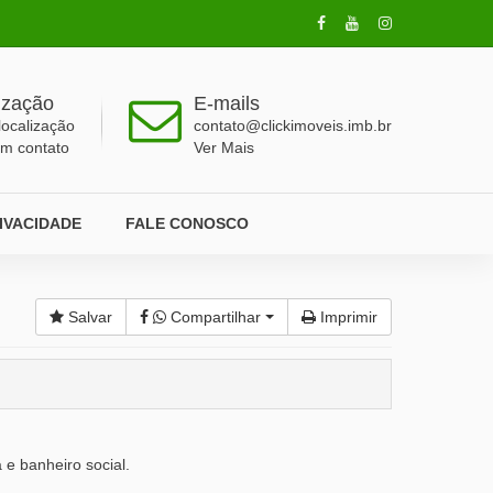
ização
E-mails
localização
contato@clickimoveis.imb.br
em contato
Ver Mais
RIVACIDADE
FALE CONOSCO
Salvar
Compartilhar
Imprimir
 e banheiro social.