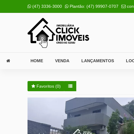
(47) 3336-3000
Plantão:
(47) 99907-0707
con
HOME
VENDA
LANÇAMENTOS
LO
Favoritos (
0
)