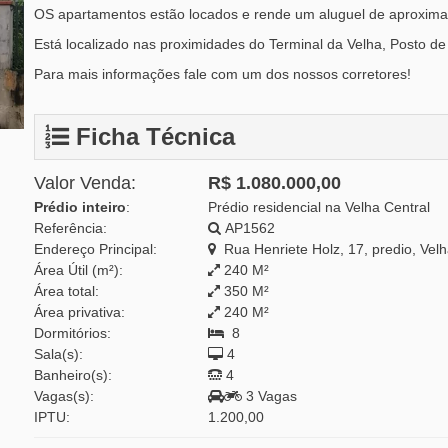
OS apartamentos estão locados e rende um aluguel de aproxim
Está localizado nas proximidades do Terminal da Velha, Posto d
Para mais informações fale com um dos nossos corretores!
Ficha Técnica
Valor Venda:
R$ 1.080.000,00
Prédio inteiro
:
Prédio residencial na Velha Central
Referência:
AP1562
Endereço Principal:
Rua Henriete Holz, 17, predio, Velh
Área Útil (m²):
240 M²
Área total:
350 M²
Área privativa:
240 M²
Dormitórios:
8
Sala(s):
4
Banheiro(s):
4
Vagas(s):
3 Vagas
IPTU:
1.200,00