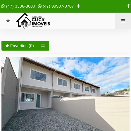
(47) 3336-3000
(47) 99907-0707
Favoritos (
0
)