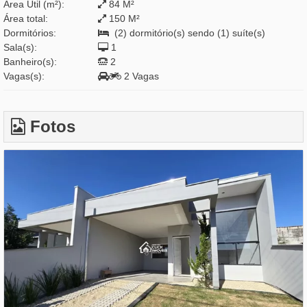
Área Útil (m²):
84 M²
Área total:
150 M²
Dormitórios:
(2) dormitório(s) sendo (1) suíte(s)
Sala(s):
1
Banheiro(s):
2
Vagas(s):
2 Vagas
Fotos