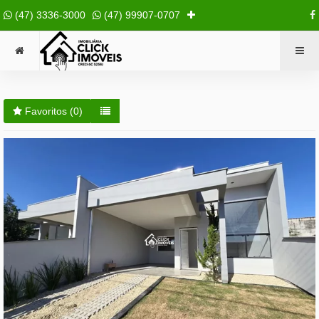
(47) 3336-3000
(47) 99907-0707
Favoritos (
0
)