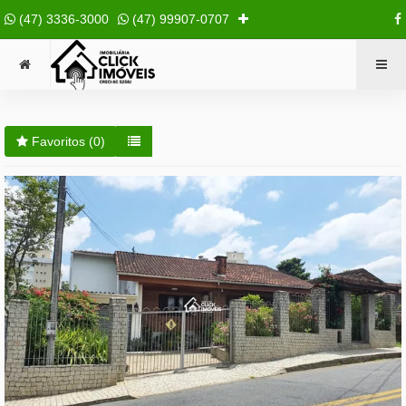
(47) 3336-3000
(47) 99907-0707
Favoritos (
0
)