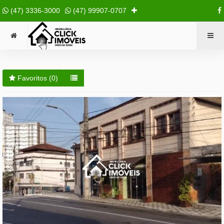
(47) 3336-3000
(47) 99907-0707
Favoritos (
0
)