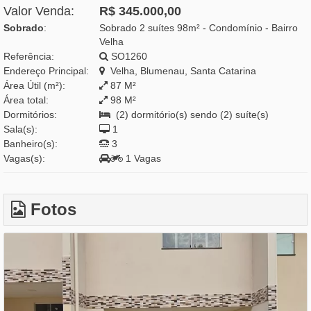
Valor Venda:
R$ 345.000,00
Sobrado
:
Sobrado 2 suítes 98m² - Condomínio - Bairro
Velha
Referência:
SO1260
Endereço Principal:
Velha, Blumenau, Santa Catarina
Área Útil (m²):
87 M²
Área total:
98 M²
Dormitórios:
(2) dormitório(s) sendo (2) suíte(s)
Sala(s):
1
Banheiro(s):
3
Vagas(s):
1 Vagas
Fotos