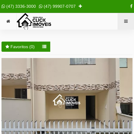
(47) 3336-3000
(47) 99907-0707
Favoritos (
0
)