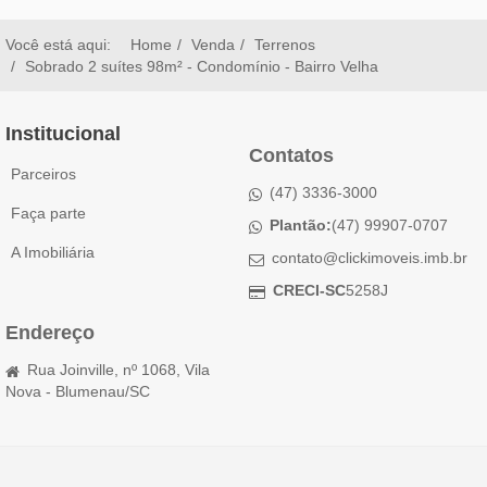
Você está aqui:
Home
Venda
Terrenos
Sobrado 2 suítes 98m² - Condomínio - Bairro Velha
Institucional
Contatos
Parceiros
(47) 3336-3000
Faça parte
Plantão:
(47) 99907-0707
A Imobiliária
contato@clickimoveis.imb.br
CRECI-SC
5258J
Endereço
Rua Joinville, nº 1068, Vila
Nova - Blumenau/SC