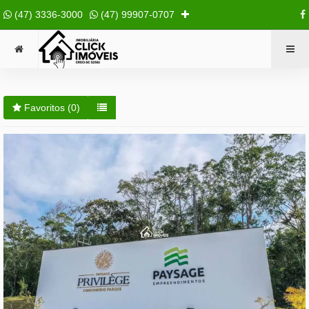
(47) 3336-3000
(47) 99907-0707
Favoritos (
0
)