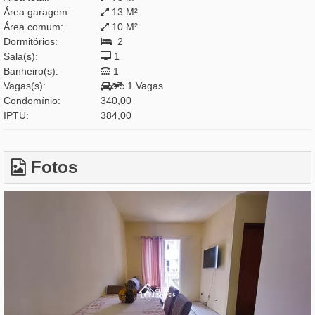
Área garagem:
13 M²
Área comum:
10 M²
Dormitórios:
2
Sala(s):
1
Banheiro(s):
1
Vagas(s):
1 Vagas
Condomínio:
340,00
IPTU:
384,00
Fotos