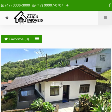
(47) 3336-3000
(47) 99907-0707
Favoritos (
0
)