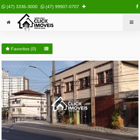
(47) 3336-3000
(47) 99907-0707
Favoritos (
0
)